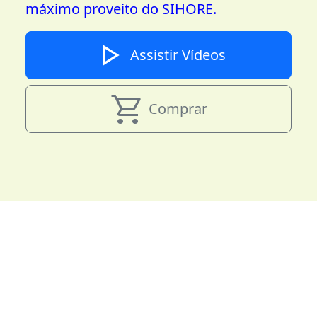
máximo proveito do SIHORE.
play_arrow
Assistir Vídeos
shopping_cart
Comprar